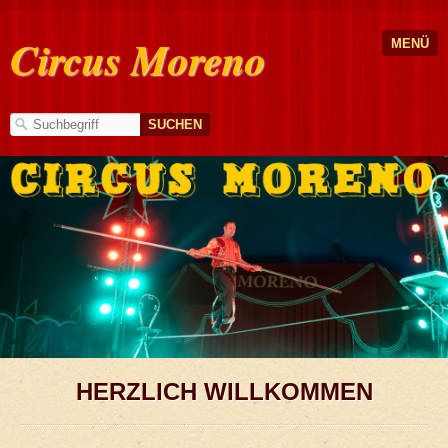
Circus Moreno
MENÜ
1
2
3
4
5
6
HERZLICH WILLKOMMEN